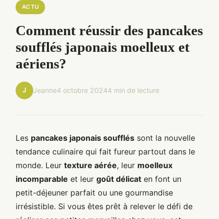
ACTU
Comment réussir des pancakes
soufflés japonais moelleux et
aériens?
J
Jeanne
4 octobre 2024
4 min de lecture
Les
pancakes japonais soufflés
sont la nouvelle
tendance culinaire qui fait fureur partout dans le
monde. Leur
texture aérée
, leur
moelleux
incomparable
et leur
goût délicat
en font un
petit-déjeuner parfait ou une gourmandise
irrésistible. Si vous êtes prêt à relever le défi de