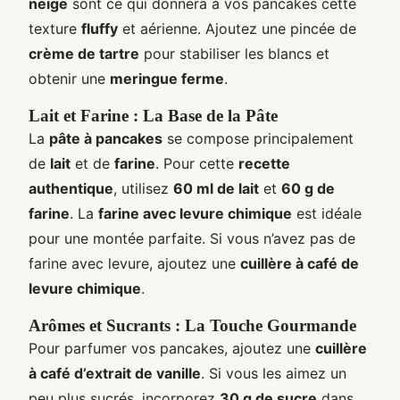
neige
sont ce qui donnera à vos pancakes cette
texture
fluffy
et aérienne. Ajoutez une pincée de
crème de tartre
pour stabiliser les blancs et
obtenir une
meringue ferme
.
Lait et Farine : La Base de la Pâte
La
pâte à pancakes
se compose principalement
de
lait
et de
farine
. Pour cette
recette
authentique
, utilisez
60 ml de lait
et
60 g de
farine
. La
farine avec levure chimique
est idéale
pour une montée parfaite. Si vous n’avez pas de
farine avec levure, ajoutez une
cuillère à café de
levure chimique
.
Arômes et Sucrants : La Touche Gourmande
Pour parfumer vos pancakes, ajoutez une
cuillère
à café d’extrait de vanille
. Si vous les aimez un
peu plus sucrés, incorporez
30 g de sucre
dans