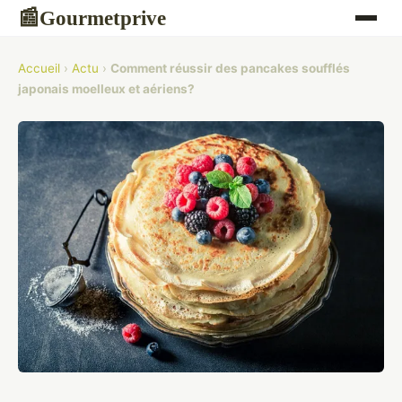
Gourmetprive
📰
Accueil
›
Actu
›
Comment réussir des pancakes soufflés
japonais moelleux et aériens?