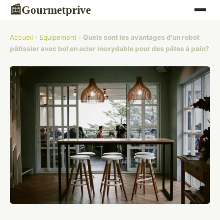
Gourmetprive
📰
Accueil
›
Equipement
›
Quels sont les avantages d'un robot
pâtissier avec bol en acier inoxydable pour des pâtes à pain?