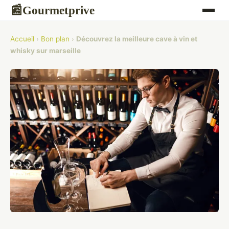
Gourmetprive
📰
Accueil
›
Bon plan
›
Découvrez la meilleure cave à vin et
whisky sur marseille