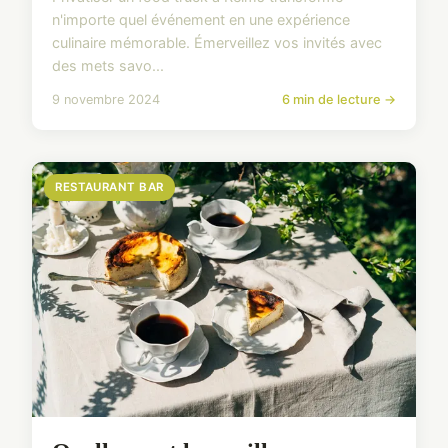
n'importe quel événement en une expérience
culinaire mémorable. Émerveillez vos invités avec
des mets savo...
9 novembre 2024
6 min de lecture →
RESTAURANT BAR